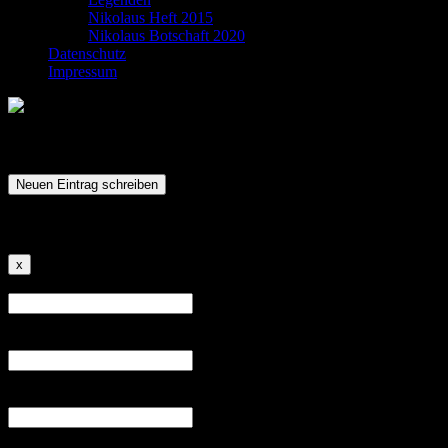
Nikolaus Heft 2015
Nikolaus Botschaft 2020
Datenschutz
Impressum
Gästebuch
Einen neuen Eintrag verfassen ...
Dieses
x
Formular
Name
*
ausblenden
Stadt
E-Mail