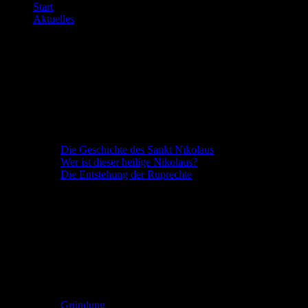
Start
Aktuelles
Sankt Nikolaus
Die Geschichte des Sankt Nikolaus
Wer ist dieser heilige Nikolaus?
Die Entstehung der Ruprechte
Die NikolausGILDE
Gründung